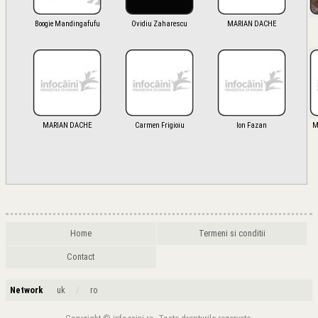
Boogie Mandingafufu
Ovidiu Zaharescu
MARIAN DACHE
MARIAN DACHE
Carmen Frigioiu
Ion Fazan
M
Home
Termeni si conditii
Contact
Network
/
uk
ro