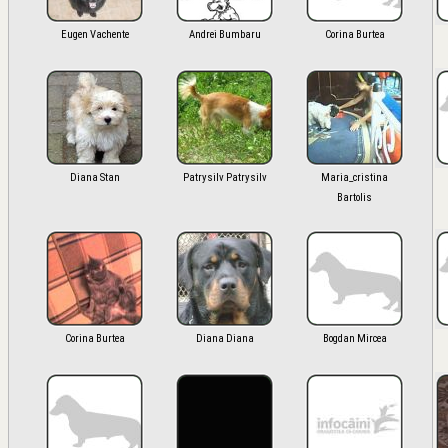
Eugen Vachente
Andrei Bumbaru
Corina Burtea
Diana Stan
Patrysilv Patrysilv
Maria_cristina
Bartolis
Corina Burtea
Diana Diana
Bogdan Mircea