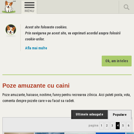
Acest site foloseste cookies.
Prin navigarea pe acest site, va exprimati acordul asupra folosirii
cookie-urilor.
Afla mai multe
Ok, am inteles
Poze amuzante cu caini
Poze amuzante, haioase, nostime, funny pentru recrearea zilnica. Aici puteti posta, vota,
comenta despre pozele care v-au facut sa radeti.
Ultimele adaugate
Populare
pagina
1
2
3
4
5
6