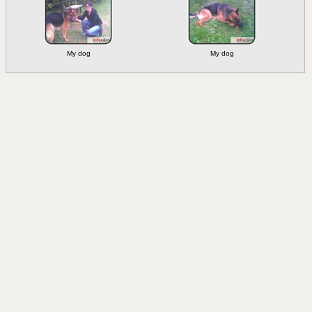
My dog
My dog