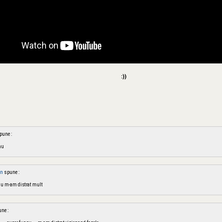
:))
pune :
au
spune :
an
au m-am distrat mult
ne :