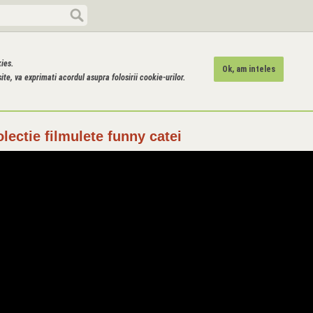
kies.
Ok, am inteles
ite, va exprimati acordul asupra folosirii cookie-urilor.
ectie filmulete funny catei