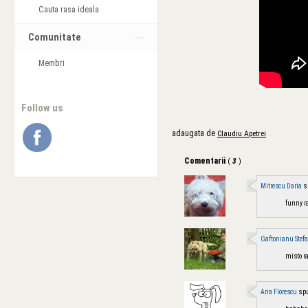
Cauta rasa ideala
Comunitate
Membri
Follow us
adaugata de
Claudiu Apetrei
Comentarii
(
3
)
s
Mitrescu Daria
funny r
Gaftonianu Stef
misto r
spu
Ana Florescu