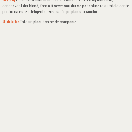
Chiar daca este uneori incapatanat cu un dresaj mai ferm,
consecvent dar bland, fara a fi sever sau dur se pot obtine rezultatele dorite
pentru ca este inteligent si vrea sa fie pe plac stapanului.
Utilitate
Este un placut caine de companie.