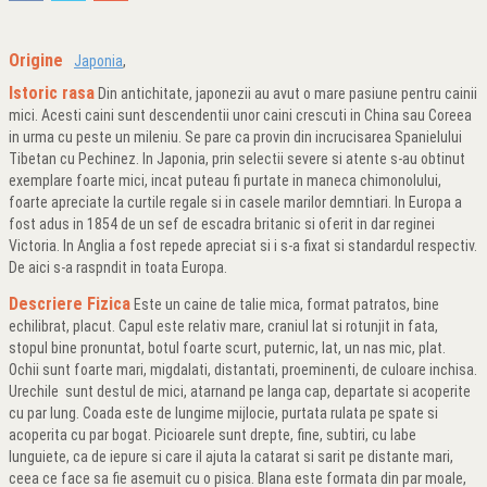
Origine
Japonia
,
Istoric rasa
Din antichitate, japonezii au avut o mare pasiune pentru cainii
mici. Acesti caini sunt descendentii unor caini crescuti in China sau Coreea
in urma cu peste un mileniu. Se pare ca provin din incrucisarea Spanielului
Tibetan cu Pechinez. In Japonia, prin selectii severe si atente s-au obtinut
exemplare foarte mici, incat puteau fi purtate in maneca chimonolului,
foarte apreciate la curtile regale si in casele marilor demntiari. In Europa a
fost adus in 1854 de un sef de escadra britanic si oferit in dar reginei
Victoria. In Anglia a fost repede apreciat si i s-a fixat si standardul respectiv.
De aici s-a raspndit in toata Europa.
Descriere Fizica
Este un caine de talie mica, format patratos, bine
echilibrat, placut. Capul este relativ mare, craniul lat si rotunjit in fata,
stopul bine pronuntat, botul foarte scurt, puternic, lat, un nas mic, plat.
Ochii sunt foarte mari, migdalati, distantati, proeminenti, de culoare inchisa.
Urechile sunt destul de mici, atarnand pe langa cap, departate si acoperite
cu par lung. Coada este de lungime mijlocie, purtata rulata pe spate si
acoperita cu par bogat. Picioarele sunt drepte, fine, subtiri, cu labe
lunguiete, ca de iepure si care il ajuta la catarat si sarit pe distante mari,
ceea ce face sa fie asemuit cu o pisica. Blana este formata din par moale,