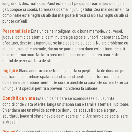
lung, drept, des, matasos. Parul este scurt pe cap si foarte des si lung pe
gat, coapse si coada, formeaza coama in jurul gatului. Cea mai des intalnita
combinatie este negru cu alb dar mai poate fi rosu si alb sau negru cu alb si
puncte cafenii.
Personalitate
Este un caine inteligent, cu o buna memorie, vioi, vesel,
jucaus, dornic de atentie, calm, nu prea galagios si uneori incapatanat. Este
afectuos, devotat stapanului, se intelege bine cu copiii. Nu are probleme cu
alti caini, sau alte animale, dar nu se poate apara daca este atacat de alti
caini mult mai mari. Nu latra prea mult si nici nu musca prea usor. Este
destul de rezervat fata de straini.
Ingrijire
Blana acestui caine trebuie periata si pieptanata de doua ori pe
saptramana si trebuie spalata cand si cand pentru a pastra frumoasa
culoarea alba. Trebuie mentinute curate urechile si curatate cutele fetei cu
un unguent special pentru a preveni inchiderea la culoare.
Conditii de viata
Este un caine care se acomodeaza cu usurinta
conditiilor de viata oferite, langa un stapan sau o familie atenta si iubitoare.
Chiar daca are un nivel de actvitate destul de scazut ii place alergatul,
zburdatul, joaca si simte nevoie de miscare zilnic. Are nevoie de socializare
si dresaj.
Dresaj