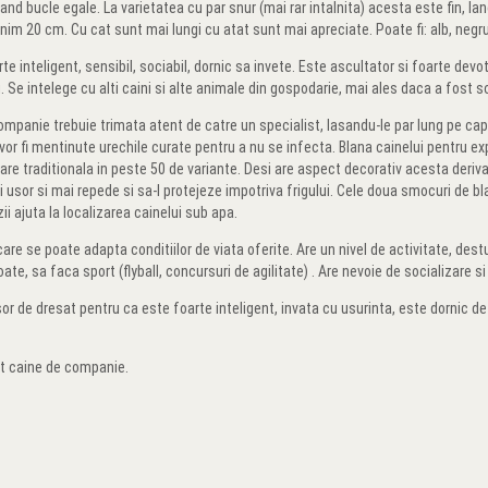
rmand bucle egale. La varietatea cu par snur (mai rar intalnita) acesta este fin, l
inim 20 cm. Cu cat sunt mai lungi cu atat sunt mai apreciate. Poate fi: alb, negru,
e inteligent, sensibil, sociabil, dornic sa invete. Este ascultator si foarte devot
. Se intelege cu alti caini si alte animale din gospodarie, mai ales daca a fost s
mpanie trebuie trimata atent de catre un specialist, lasandu-le par lung pe cap,
i vor fi mentinute urechile curate pentru a nu se infecta. Blana cainelui pentru e
re traditionala in peste 50 de variante. Desi are aspect decorativ acesta deriva d
i usor si mai repede si sa-l protejeze impotriva frigului. Cele doua smocuri de b
ii ajuta la localizarea cainelui sub apa.
are se poate adapta conditiilor de viata oferite. Are un nivel de activitate, des
noate, sa faca sport (flyball, concursuri de agilitate) . Are nevoie de socializare si
r de dresat pentru ca este foarte inteligent, invata cu usurinta, este dornic d
t caine de companie.