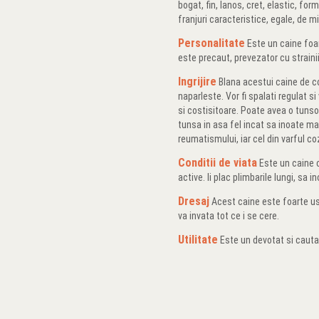
bogat, fin, lanos, cret, elastic, fo
franjuri caracteristice, egale, de m
Personalitate
Este un caine foart
este precaut, prevezator cu strainii
Ingrijire
Blana acestui caine de co
naparleste. Vor fi spalati regulat s
si costisitoare. Poate avea o tunsoa
tunsa in asa fel incat sa inoate ma
reumatismului, iar cel din varful coz
Conditii de viata
Este un caine c
active. Ii plac plimbarile lungi, sa i
Dresaj
Acest caine este foarte uso
va invata tot ce i se cere.
Utilitate
Este un devotat si cauta