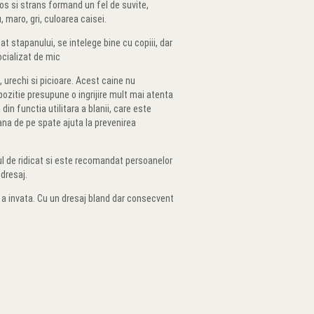
anos si strans formand un fel de suvite,
 maro, gri, culoarea caisei.
at stapanului, se intelege bine cu copiii, dar
ocializat de mic
 urechi si picioare. Acest caine nu
xpozitie presupune o ingrijire mult mai atenta
in functia utilitara a blanii, care este
lana de pe spate ajuta la prevenirea
tul de ridicat si este recomandat persoanelor
 dresaj.
e a invata. Cu un dresaj bland dar consecvent