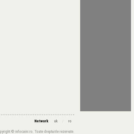
Network
/
uk
ro
yright © infocaini.ro. Toate drepturile rezervate.