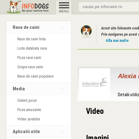
Rase de caini
Acest site foloseste coo
Prin navigarea pe acest s
Rase de caini lista
Afla mai multe
Lista detaliata rase
Poze rase caini
Grupe rase caini
Alexia 
Rase de caini populare
Media
Detalii utili
Galerii poze
Video
Poze amuzante
Video youtube
Aplicatii utile
Imagini