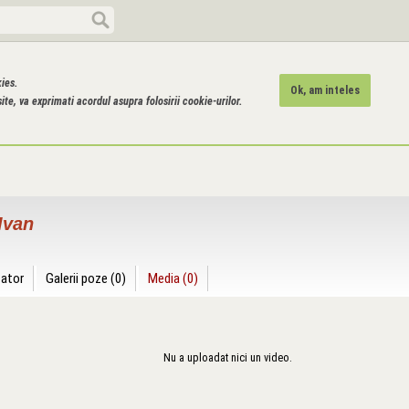
kies.
Ok, am inteles
ite, va exprimati acordul asupra folosirii cookie-urilor.
Ivan
zator
Galerii poze (0)
Media (0)
Nu a uploadat nici un video.