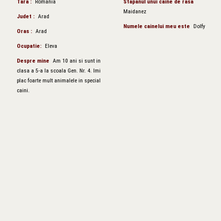
Tara :
Romania
Stapanul unui caine de rasa
Maidanez
Judet :
Arad
Numele cainelui meu este
Dolfy
Oras :
Arad
Ocupatie:
Eleva
Despre mine
Am 10 ani si sunt in
clasa a 5-a la scoala Gen. Nr. 4. Imi
plac foarte mult animalele in special
caini.