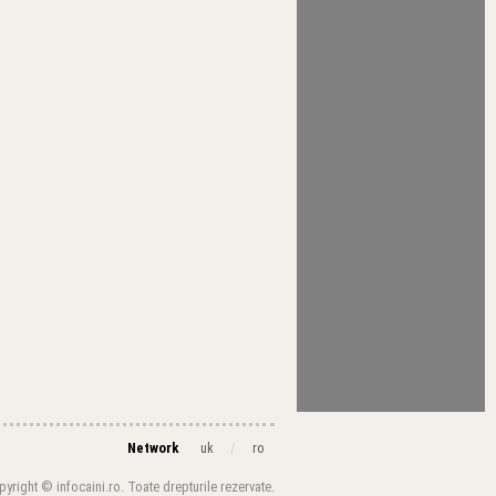
Network
/
uk
ro
yright © infocaini.ro. Toate drepturile rezervate.