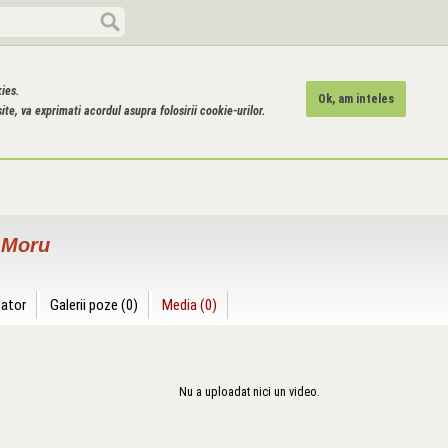
kies.
Ok, am inteles
ite, va exprimati acordul asupra folosirii cookie-urilor.
 Moru
zator
Galerii poze (0)
Media (0)
Nu a uploadat nici un video.