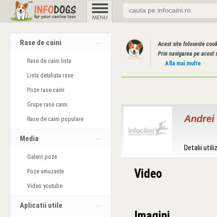
Rase de caini
Acest site foloseste coo
Prin navigarea pe acest s
Rase de caini lista
Afla mai multe
Lista detaliata rase
Poze rase caini
Grupe rase caini
Andrei
Rase de caini populare
Media
Detalii utili
Galerii poze
Video
Poze amuzante
Video youtube
Aplicatii utile
Imagini