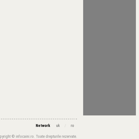
Network
/
uk
ro
yright © infocaini.ro. Toate drepturile rezervate.