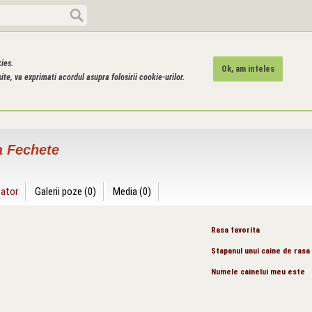
kies.
Ok, am inteles
ite, va exprimati acordul asupra folosirii cookie-urilor.
a Fechete
zator
Galerii poze (0)
Media (0)
Rasa favorita
Stapanul unui caine de rasa
Numele cainelui meu este