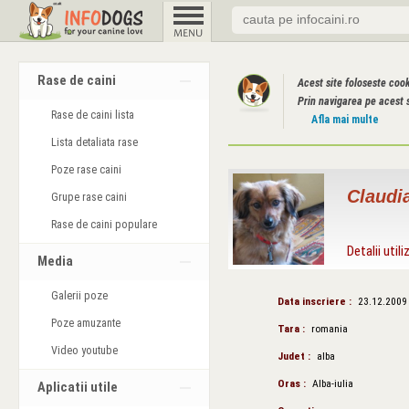
Rase de caini
Acest site foloseste coo
Prin navigarea pe acest s
Rase de caini lista
Afla mai multe
Lista detaliata rase
Poze rase caini
Claudi
Grupe rase caini
Rase de caini populare
Detalii utili
Media
Galerii poze
Data inscriere :
23.12.2009
Poze amuzante
Tara :
romania
Video youtube
Judet :
alba
Oras :
Alba-iulia
Aplicatii utile