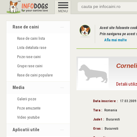
Rase de caini
Acest site foloseste coo
Prin navigarea pe acest s
Rase de caini lista
Afla mai multe
Lista detaliata rase
Poze rase caini
Cornel
Grupe rase caini
Rase de caini populare
Detalii utili
Media
Galerii poze
Data inscriere :
17.03.2009
Poze amuzante
Tara :
Romania
Video youtube
Judet :
Bucuresti
Oras :
Bucuresti
Aplicatii utile