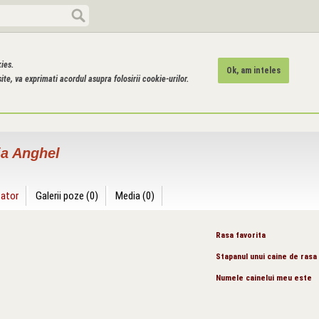
kies.
Ok, am inteles
ite, va exprimati acordul asupra folosirii cookie-urilor.
ia Anghel
zator
Galerii poze (0)
Media (0)
Rasa favorita
Stapanul unui caine de rasa
Numele cainelui meu este