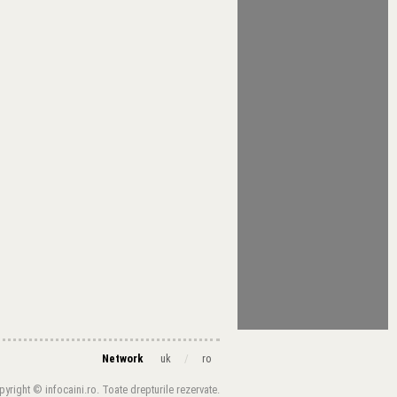
Network
/
uk
ro
yright © infocaini.ro. Toate drepturile rezervate.