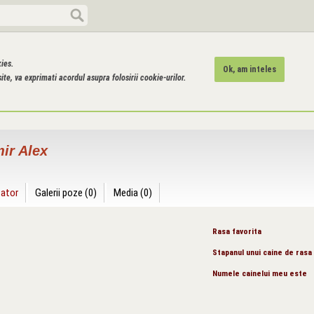
kies.
Ok, am inteles
ite, va exprimati acordul asupra folosirii cookie-urilor.
ir Alex
zator
Galerii poze (0)
Media (0)
Rasa favorita
Stapanul unui caine de rasa
Numele cainelui meu este