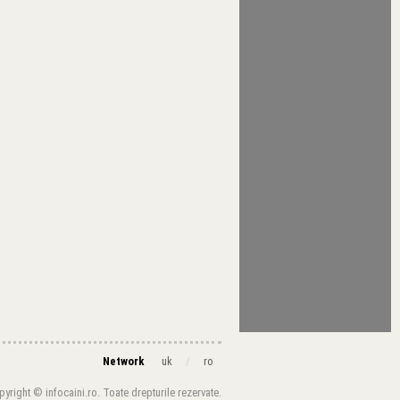
Network
/
uk
ro
yright © infocaini.ro. Toate drepturile rezervate.