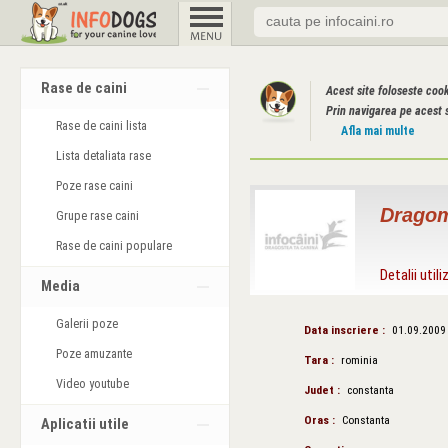
Rase de caini
Acest site foloseste coo
Prin navigarea pe acest s
Rase de caini lista
Afla mai multe
Lista detaliata rase
Poze rase caini
Dragom
Grupe rase caini
Rase de caini populare
Detalii utili
Media
Galerii poze
Data inscriere :
01.09.2009
Poze amuzante
Tara :
rominia
Video youtube
Judet :
constanta
Oras :
Constanta
Aplicatii utile