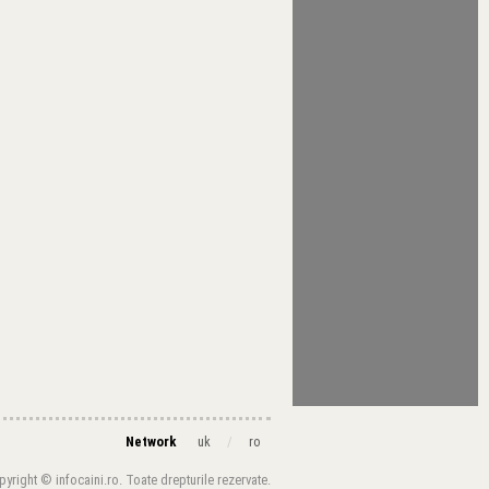
Network
/
uk
ro
yright © infocaini.ro. Toate drepturile rezervate.