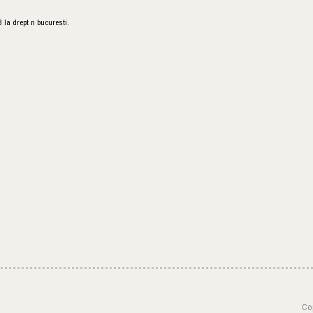
 la drept n bucuresti.
Cop