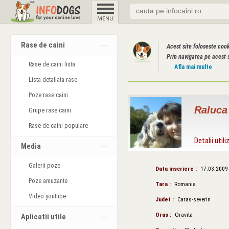
Rase de caini
Acest site foloseste coo
Prin navigarea pe acest s
Rase de caini lista
Afla mai multe
Lista detaliata rase
Poze rase caini
Raluca
Grupe rase caini
Rase de caini populare
Detalii utili
Media
Galerii poze
Data inscriere :
17.03.2009
Poze amuzante
Tara :
Romania
Video youtube
Judet :
Caras-severin
Oras :
Oravita
Aplicatii utile