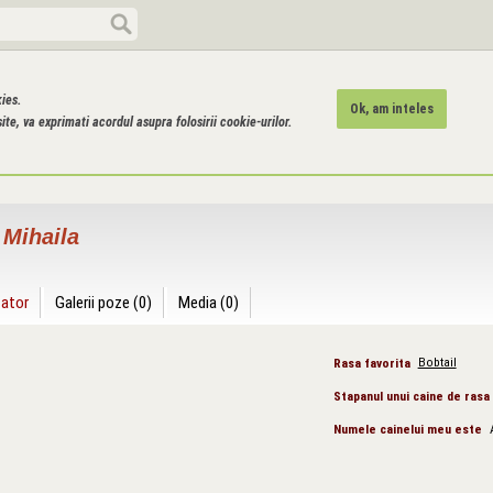
kies.
Ok, am inteles
ite, va exprimati acordul asupra folosirii cookie-urilor.
 Mihaila
zator
Galerii poze (0)
Media (0)
Rasa favorita
Bobtail
Stapanul unui caine de rasa
Numele cainelui meu este