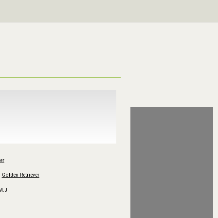
er
Golden Retriever
M.J