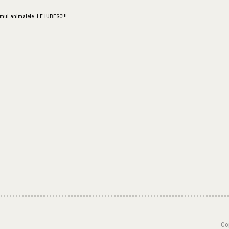
 mul animalele .LE IUBESC!!!
Cop