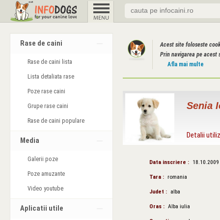
Rase de caini
Acest site foloseste coo
Prin navigarea pe acest s
Rase de caini lista
Afla mai multe
Lista detaliata rase
Poze rase caini
Senia 
Grupe rase caini
Rase de caini populare
Detalii utili
Media
Galerii poze
Data inscriere :
18.10.2009
Poze amuzante
Tara :
romania
Video youtube
Judet :
alba
Oras :
Alba iulia
Aplicatii utile