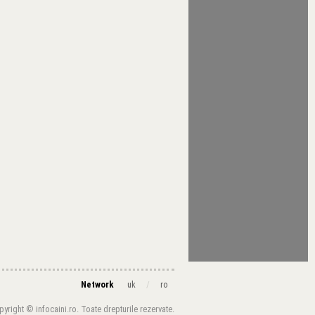
Network
/
uk
ro
yright © infocaini.ro. Toate drepturile rezervate.