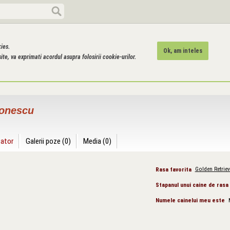
kies.
Ok, am inteles
ite, va exprimati acordul asupra folosirii cookie-urilor.
Ionescu
zator
Galerii poze (0)
Media (0)
Rasa favorita
Golden Retriev
Stapanul unui caine de rasa
Numele cainelui meu este