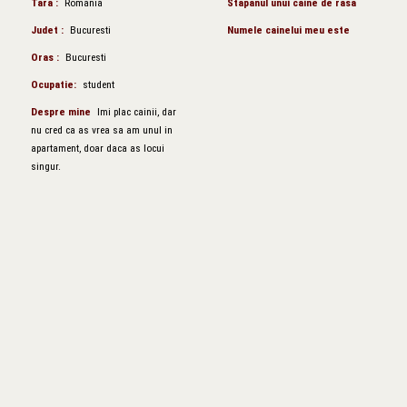
Tara :
Romania
Stapanul unui caine de rasa
Judet :
Bucuresti
Numele cainelui meu este
Oras :
Bucuresti
Ocupatie:
student
Despre mine
Imi plac cainii, dar
nu cred ca as vrea sa am unul in
apartament, doar daca as locui
singur.