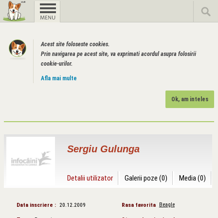
Acest site foloseste cookies.
Prin navigarea pe acest site, va exprimati acordul asupra folosirii
cookie-urilor.
Afla mai multe
Ok, am inteles
Sergiu Gulunga
Detalii utilizator
Galerii poze (0)
Media (0)
Data inscriere :
20.12.2009
Rasa favorita
Beagle