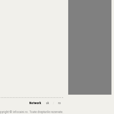
Network
/
uk
ro
yright © infocaini.ro. Toate drepturile rezervate.