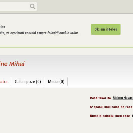
kies.
Ok, am inteles
ite, va exprimati acordul asupra folosirii cookie-urilor.
ne Mihai
zator
Galerii poze (0)
Media (0)
Rasa favorita
Bichon Havan
Stapanul unui caine de rasa
Numele cainelui meu este