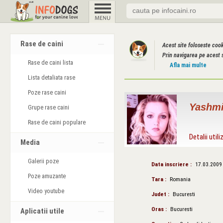
Rase de caini
Acest site foloseste coo
Prin navigarea pe acest s
Rase de caini lista
Afla mai multe
Lista detaliata rase
Poze rase caini
Yashmi
Grupe rase caini
Rase de caini populare
Detalii utili
Media
Galerii poze
Data inscriere :
17.03.2009
Poze amuzante
Tara :
Romania
Video youtube
Judet :
Bucuresti
Oras :
Bucuresti
Aplicatii utile