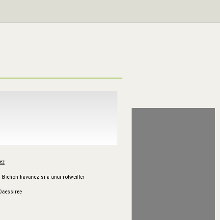
ez
Bichon havanez si a unui rotweiller
Daessiree