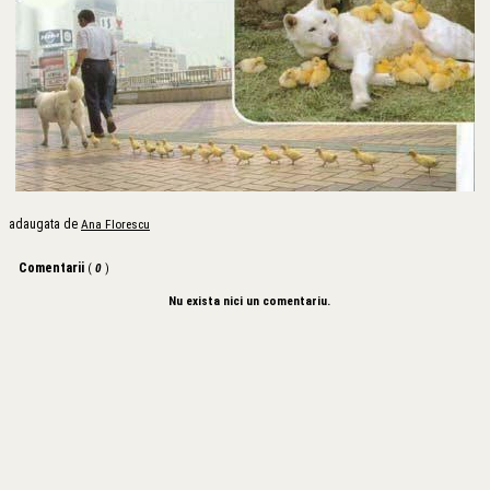
adaugata de
Ana Florescu
Comentarii
(
0
)
Nu exista nici un comentariu.