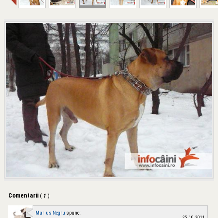
Comentarii
(
1
)
Marius Negru
spune :
25.10.2011