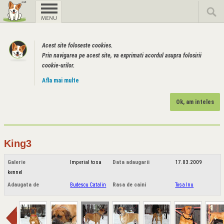
Acest site foloseste cookies.
Prin navigarea pe acest site, va exprimati acordul asupra folosirii
cookie-urilor.
Afla mai multe
Ok, am inteles
King3
Galerie
Imperial tosa
Data adaugarii
17.03.2009
kennel
Adaugata de
Budescu Catalin
Rasa de caini
Tosa Inu