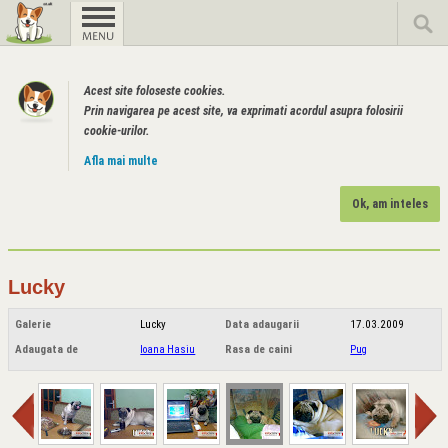
Acest site foloseste cookies.
Prin navigarea pe acest site, va exprimati acordul asupra folosirii
cookie-urilor.
Afla mai multe
Ok, am inteles
Lucky
Galerie
Lucky
Data adaugarii
17.03.2009
Adaugata de
Ioana Hasiu
Rasa de caini
Pug