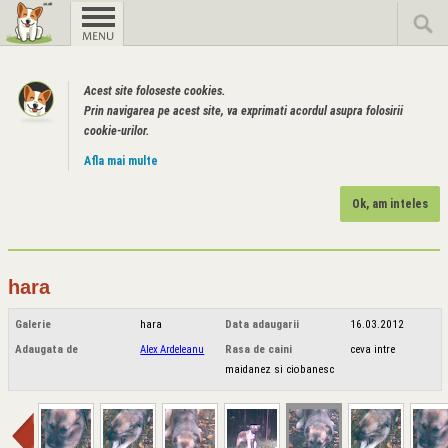
Acest site foloseste cookies.
Prin navigarea pe acest site, va exprimati acordul asupra folosirii
cookie-urilor.
Afla mai multe
Ok, am inteles
hara
Galerie
hara
Data adaugarii
16.03.2012
Adaugata de
Alex Ardeleanu
Rasa de caini
ceva intre
maidanez si ciobanesc