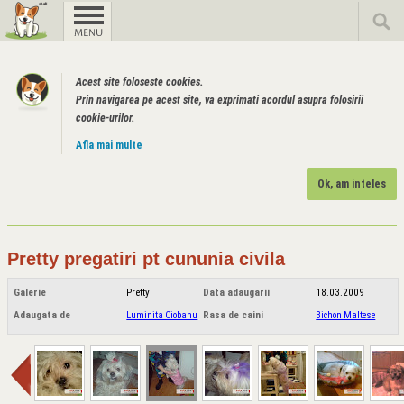
Acest site foloseste cookies.
Prin navigarea pe acest site, va exprimati acordul asupra folosirii
cookie-urilor.
Afla mai multe
Ok, am inteles
Pretty pregatiri pt cununia civila
Galerie
Pretty
Data adaugarii
18.03.2009
Adaugata de
Luminita Ciobanu
Rasa de caini
Bichon Maltese