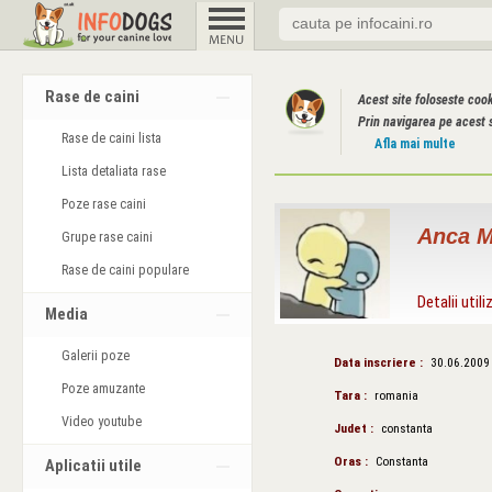
Rase de caini
Acest site foloseste coo
Prin navigarea pe acest s
Rase de caini lista
Afla mai multe
Lista detaliata rase
Poze rase caini
Anca M
Grupe rase caini
Rase de caini populare
Detalii utili
Media
Galerii poze
Data inscriere :
30.06.2009
Poze amuzante
Tara :
romania
Video youtube
Judet :
constanta
Oras :
Constanta
Aplicatii utile