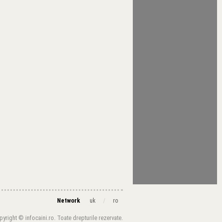
Network
/
uk
ro
yright © infocaini.ro. Toate drepturile rezervate.