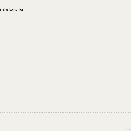
i ales boticul lor
Cop