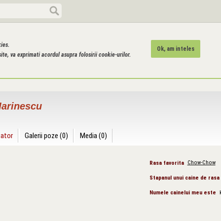
kies.
Ok, am inteles
ite, va exprimati acordul asupra folosirii cookie-urilor.
arinescu
zator
Galerii poze (0)
Media (0)
Rasa favorita
Chow-Chow
Stapanul unui caine de rasa
Numele cainelui meu este