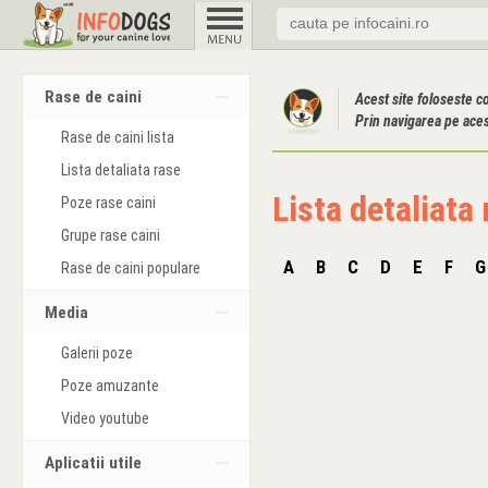
Rase de caini
Acest site foloseste c
Prin navigarea pe acest
Rase de caini lista
Lista detaliata rase
Lista detaliata r
Poze rase caini
Grupe rase caini
A
B
C
D
E
F
G
Rase de caini populare
Media
Galerii poze
Poze amuzante
Video youtube
Aplicatii utile