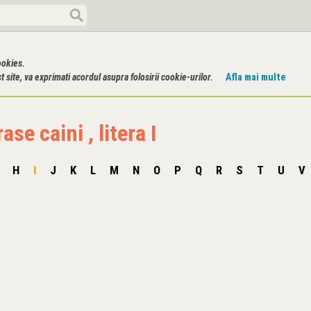
ookies.
 site, va exprimati acordul asupra folosirii cookie-urilor.
Afla mai multe
ase caini , litera I
H
I
J
K
L
M
N
O
P
Q
R
S
T
U
V