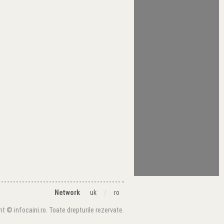
Network
uk
/
ro
ht © infocaini.ro. Toate drepturile rezervate.