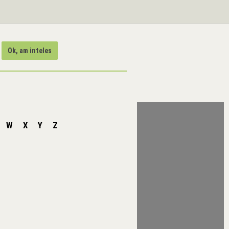
Ok, am inteles
W
X
Y
Z