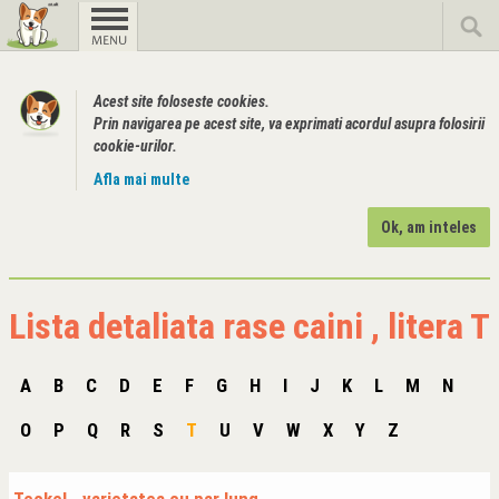
Acest site foloseste cookies.
Prin navigarea pe acest site, va exprimati acordul asupra folosirii
cookie-urilor.
Afla mai multe
Ok, am inteles
Lista detaliata rase caini , litera T
A
B
C
D
E
F
G
H
I
J
K
L
M
N
O
P
Q
R
S
T
U
V
W
X
Y
Z