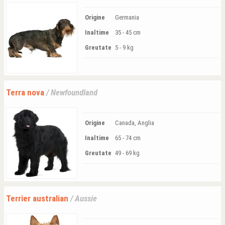
Origine
Germania
Inaltime
35 - 45 cm
Greutate
5 - 9 kg
Terra nova
/ Newfoundland
Origine
Canada, Anglia
Inaltime
65 - 74 cm
Greutate
49 - 69 kg
Terrier australian
/ Aussie