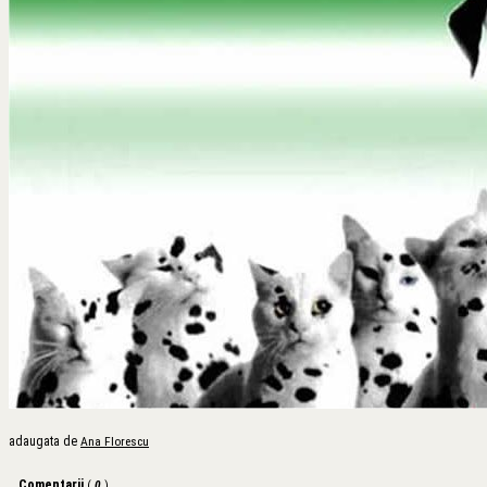
adaugata de
Ana Florescu
Comentarii
(
0
)