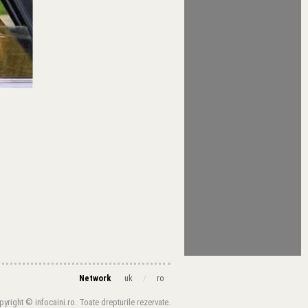
Network
/
uk
ro
yright © infocaini.ro. Toate drepturile rezervate.